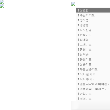
† 성호경
† 주님의 기도
† 성모송
† 영광송
† 사도신경
† 반성기도
† 십계명
† 고백기도
† 통회기도
† 삼덕송
† 봉헌기도
† 삼종기도
† 부활 삼종기도
† 식사 전 기도
† 식사 후 기도
† 일을 시작하며 바치는 
† 일을 마치고 바치는 기
† 아침기도
† 저녁기도